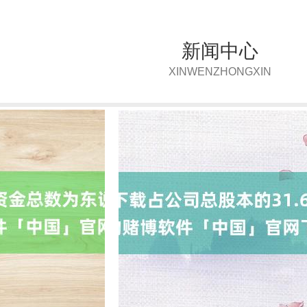
新闻中心
XINWENZHONGXIN