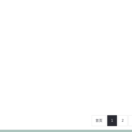
首页
1
2