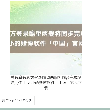
赌钱赚钱官方登录瞻望两舰将同步完成舾
装责任-押大小的赌博软件「中国」官网下
载
共
232
页
1391
条记录