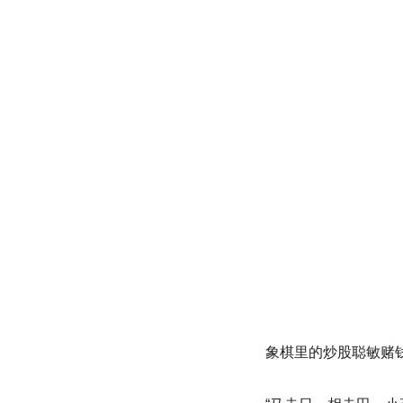
象棋里的炒股聪敏赌钱