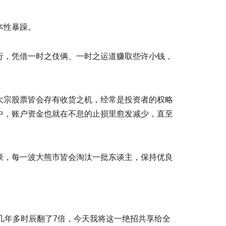
本性暴躁。
行，凭借一时之伎俩、一时之运道赚取些许小钱，
大宗股票皆会存有收货之机，经常是投资者的权略
中，账户资金也就在不息的止损里愈发减少，直至
豪，每一波大熊市皆会淘汰一批东谈主，保持优良
几年多时辰翻了7倍，今天我将这一绝招共享给全