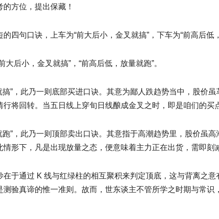
考的方位，提出保藏！
的四句口诀，上车为“前大后小，金叉就搞”，下车为“前高后低
前大后小，金叉就搞”，“前高后低，放量就跑”。
叉就搞”，此乃一则底部买进口诀。其意为鄙人跌趋势当中，股价
情行将回转。当五日线上穿旬日线酿成金叉之时，即是咱们的买
量就跑”，此乃一则顶部卖出口诀。其意指于高潮趋势里，股价虽
此情形下，凡是出现放量之态，便意味着主力正在出货，需即刻
妙在于通过 K 线与红绿柱的相互聚积来判定顶底，这与背离之
是测验真谛的惟一准则。故而，世东谈主不管所学之时期与常识