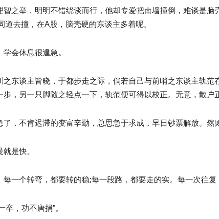
理智之举，明明不错绕谈而行，他却专爱把南墙撞倒，难谈是脑
的同道去撞，在A股，脑壳硬的东谈主多着呢。
，学会休息很遑急。
训之东谈主皆晓，于都步走之际，倘若自己与前哨之东谈主轨范
一步，另一只脚随之轻点一下，轨范便可得以校正。无意，散户
急了，不肯迟滞的变富辛勤，总思急于求成，早日钞票解放。然
慢就是快。
，每一个转弯，都要转的稳;每一段路，都要走的实。每一次往复
一卒，功不唐捐”。