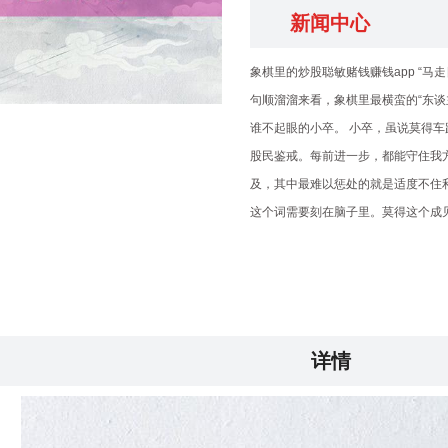
新闻中心
象棋里的炒股聪敏赌钱赚钱app “
句顺溜溜来看，象棋里最横蛮的“东
谁不起眼的小卒。 小卒，虽说莫得
股民鉴戒。每前进一步，都能守住我方
及，其中最难以惩处的就是适度不住
这个词需要刻在脑子里。莫得这个成
详情