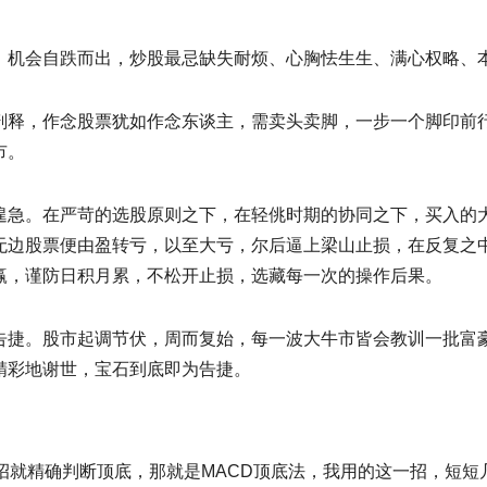
，机会自跌而出，炒股最忌缺失耐烦、心胸怯生生、满心权略、
剖释，作念股票犹如作念东谈主，需卖头卖脚，一步一个脚印前
市。
遑急。在严苛的选股原则之下，在轻佻时期的协同之下，买入的
无边股票便由盈转亏，以至大亏，尔后逼上梁山止损，在反复之
赢，谨防日积月累，不松开止损，选藏每一次的操作后果。
告捷。股市起调节伏，周而复始，每一波大牛市皆会教训一批富
精彩地谢世，宝石到底即为告捷。
一招就精确判断顶底，那就是MACD顶底法，我用的这一招，短短