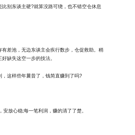
壳比别东谈主硬?就算没路可绕，也不错空仓休息
存有差池，无边东谈主会疾行数步，仓促救助。稍
正好缺失这空一步的技法。
则，这样些年曩昔了，钱简直赚到了吗?
，安放心稳;每一笔利润，赚的清了了楚。