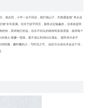
马走日，相走田，小卒一去不回还，炮打隔山子，车跑通盘烟” 单从这
谈主物”非车莫属。但关于妙手而言，最终决定输赢的，没准就是阿
车跑的快，莫得炮打的远，但永不回头的精神简直很漂荡，值得每个
的领土;每赚一笔钱，毫不成让利润白白溜走。 股民有许多不
利润回撤，赚时赚的少，亏时没少亏。 由此引出保住本金这个词，
见