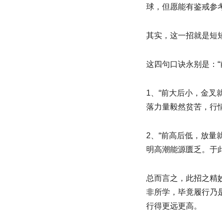
球，但愿能有鉴戒参
其实，这一招就是短短
这四句口诀永别是：“
1、“前大后小，金
落力量毅然贫苦，行
2、“前高后低，放
明高潮能源匮乏。于
总而言之，此招之精
非所学，毕竟履行乃
行得更远更高。