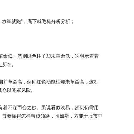
，放量就跑”，底下就毛糙分析分析；
虽革命低，然则绿色柱子却未革命低，这明示着着
点所在。
高潮并革命高，然则红色动能柱却未革命高，这标
减仓以笼罩风险。
意有着不谋而合之妙。虽说看似浅易，然则仍需用
，皆要懂得怎样斡旋领路，唯如斯，方能于股市中