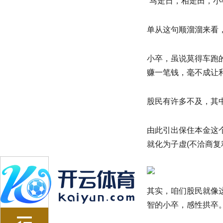
“马走日，相走田，小
单从这句顺溜溜来看
小卒，虽说莫得车跑
赚一笔钱，毫不成让
股民有许多不及，其
由此引出保住本金这
就化为子虚(不洽商
其实，咱们股民就像
智的小卒，感性拱卒