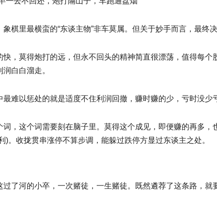
卒一去不回还，炮打隔山子，车跑通盘烟”
，象棋里最横蛮的“东谈主物”非车莫属。但关于妙手而言，最终
的快，莫得炮打的远，但永不回头的精神简直很漂荡，值得每个股
利润白白溜走。
中最难以惩处的就是适度不住利润回撤，赚时赚的少，亏时没少
个词，这个词需要刻在脑子里。莫得这个成见，即便赚的再多，也
复利)。收拢贯串涨停不算步调，能躲过跌停方显过东谈主之处。
这过了河的小卒，一次赌徒，一生赌徒。既然遴荐了这条路，就
。