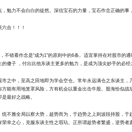
点，勉力不会白白的徒然。深信宝石的力量，宝石作念正确的事
派六合！！！
货，不错看作念是“成为1”的原则中的6条。适宜掌持在对股市的
生的傻子 ，付出比他东谈主更多的勉力，是成为顶尖妙手的必经
股市之中，至高之田地即为学会空仓。常年永远满仓之东谈主，
你方能有用地笼罩风险，方有机会以重金出击牛股。股海恰似战
即是最好之战略。
。统不雅全局以察大势，趁势而为，于趋势之上则波段持股，于
存荣幸之心，克服东谈主性之瑕玷。正所谓趁势者繁盛，逆势者