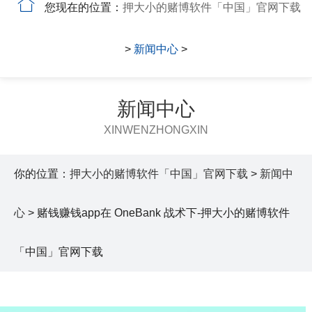
您现在的位置：
押大小的赌博软件「中国」官网下载
>
新闻中心
>
新闻中心
XINWENZHONGXIN
你的位置：
押大小的赌博软件「中国」官网下载
>
新闻中
心
> 赌钱赚钱app在 OneBank 战术下-押大小的赌博软件
「中国」官网下载