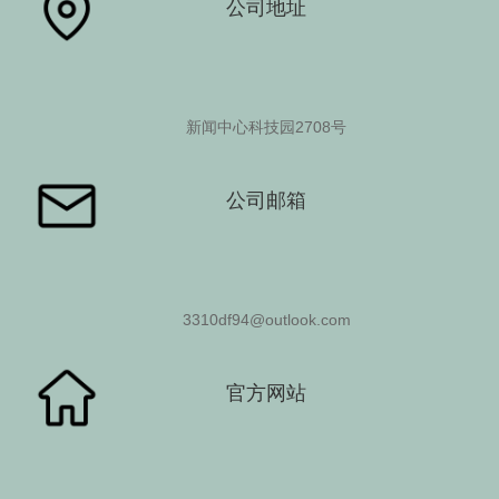
公司地址
新闻中心科技园2708号
查看更多
公司邮箱
3310df94@outlook.com
官方网站