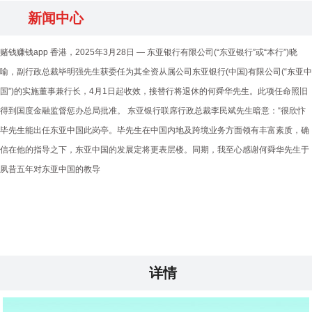
新闻中心
赌钱赚钱app 香港，2025年3月28日 — 东亚银行有限公司(“东亚银行”或“本行”)晓
喻，副行政总裁毕明强先生获委任为其全资从属公司东亚银行(中国)有限公司(“东亚中
国”)的实施董事兼行长，4月1日起收效，接替行将退休的何舜华先生。此项任命照旧
得到国度金融监督惩办总局批准。 东亚银行联席行政总裁李民斌先生暗意：“很欣忭
毕先生能出任东亚中国此岗亭。毕先生在中国内地及跨境业务方面领有丰富素质，确
信在他的指导之下，东亚中国的发展定将更表层楼。同期，我至心感谢何舜华先生于
夙昔五年对东亚中国的教导
详情