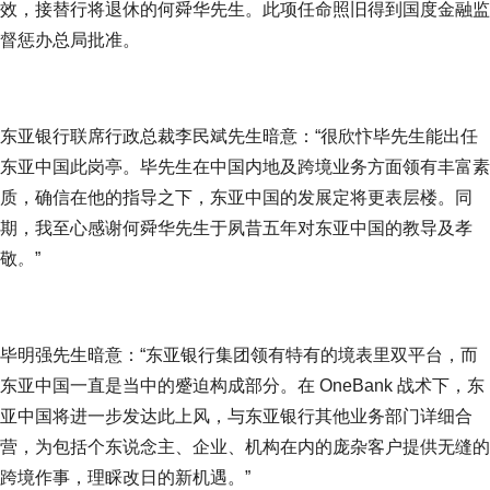
效，接替行将退休的何舜华先生。此项任命照旧得到国度金融监
督惩办总局批准。
东亚银行联席行政总裁李民斌先生暗意：“很欣忭毕先生能出任
东亚中国此岗亭。毕先生在中国内地及跨境业务方面领有丰富素
质，确信在他的指导之下，东亚中国的发展定将更表层楼。同
期，我至心感谢何舜华先生于夙昔五年对东亚中国的教导及孝
敬。”
毕明强先生暗意：“东亚银行集团领有特有的境表里双平台，而
东亚中国一直是当中的蹙迫构成部分。在 OneBank 战术下，东
亚中国将进一步发达此上风，与东亚银行其他业务部门详细合
营，为包括个东说念主、企业、机构在内的庞杂客户提供无缝的
跨境作事，理睬改日的新机遇。”