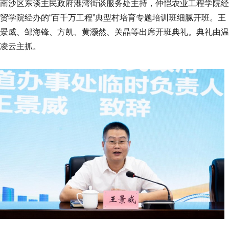
南沙区东谈主民政府港湾街谈服务处主持，仲恺农业工程学院经
贸学院经办的“百千万工程”典型村培育专题培训班细腻开班。王
景威、邹海锋、方凯、黄灏然、关晶等出席开班典礼。典礼由温
凌云主抓。