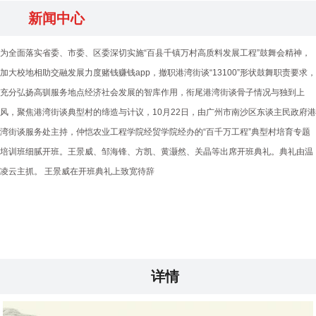
新闻中心
为全面落实省委、市委、区委深切实施“百县千镇万村高质料发展工程”鼓舞会精神，
加大校地相助交融发展力度赌钱赚钱app，撤职港湾街谈“13100”形状鼓舞职责要求，
充分弘扬高驯服务地点经济社会发展的智库作用，衔尾港湾街谈骨子情况与独到上
风，聚焦港湾街谈典型村的缔造与计议，10月22日，由广州市南沙区东谈主民政府港
湾街谈服务处主持，仲恺农业工程学院经贸学院经办的“百千万工程”典型村培育专题
培训班细腻开班。王景威、邹海锋、方凯、黄灏然、关晶等出席开班典礼。典礼由温
凌云主抓。 王景威在开班典礼上致宽待辞
详情