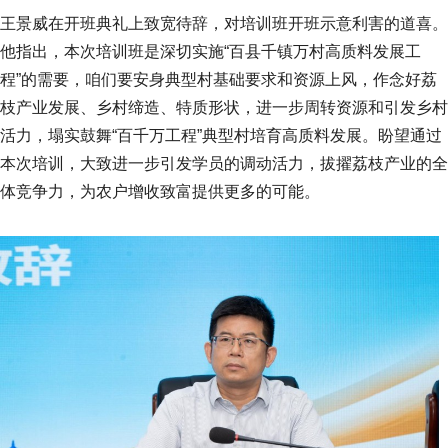
王景威在开班典礼上致宽待辞，对培训班开班示意利害的道喜。
他指出，本次培训班是深切实施“百县千镇万村高质料发展工
程”的需要，咱们要安身典型村基础要求和资源上风，作念好荔
枝产业发展、乡村缔造、特质形状，进一步周转资源和引发乡村
活力，塌实鼓舞“百千万工程”典型村培育高质料发展。盼望通过
本次培训，大致进一步引发学员的调动活力，拔擢荔枝产业的全
体竞争力，为农户增收致富提供更多的可能。