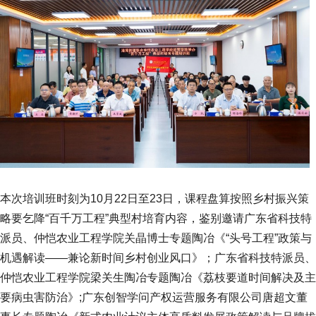
本次培训班时刻为10月22日至23日，课程盘算按照乡村振兴策
略要乞降“百千万工程”典型村培育内容，鉴别邀请广东省科技特
派员、仲恺农业工程学院关晶博士专题陶冶《“头号工程”政策与
机遇解读——兼论新时间乡村创业风口》；广东省科技特派员、
仲恺农业工程学院梁关生陶冶专题陶冶《荔枝要道时间解决及主
要病虫害防治》;广东创智学问产权运营服务有限公司唐超文董