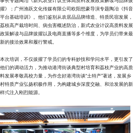
事长专题陶冶《新式农业计议主体高质料发展政策解读与品牌拔
擢》；广州渔跃文化传媒有限公司欧阳想豪导演专题陶冶《抖音
平台基础培训》。他们鉴别从农居品品牌缔造、特质民宿发展，
荔枝高产栽培时间、病虫害概述防治，新式农业计议高质料发展
政策解读与品牌拔擢以及电商直播等多个维度，为学员们带来最
新的接洽效果和履行警戒。
本次培训，不仅拔擢了学员们的专科妙技和学问水平，更引发了
他们的调动活力，为推动港湾街谈典型村培育和荔枝产业的高质
料发展孝敬高校力量，为作念好港湾街谈“土特产”著述，发展乡
村特质产业弘扬积极作用，为构建城乡深度交融、和洽发展的新
样式注入刚烈能源。