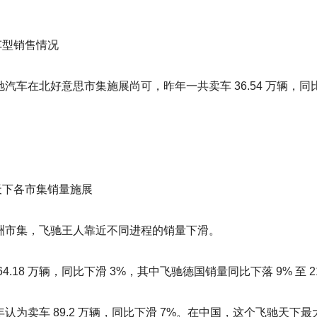
端车型销售情况
汽车在北好意思市集施展尚可，昨年一共卖车 36.54 万辆，同比
年天下各市集销量施展
洲市集，飞驰王人靠近不同进程的销量下滑。
.18 万辆，同比下滑 3%，其中飞驰德国销量同比下落 9% 至 21
为卖车 89.2 万辆，同比下滑 7%。在中国，这个飞驰天下最大的