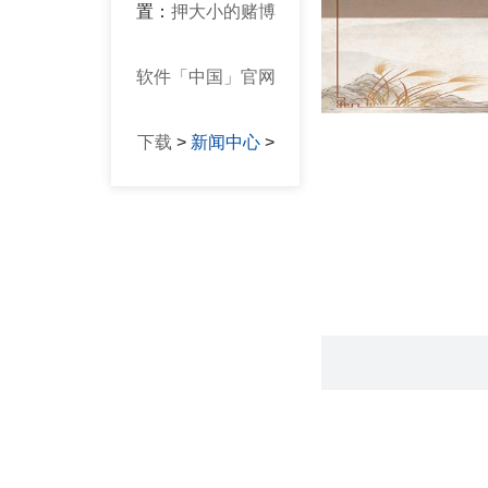
置：
押大小的赌博
软件「中国」官网
下载
>
新闻中心
>