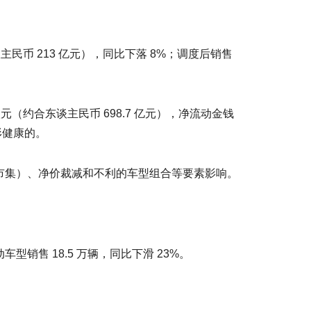
民币 213 亿元），同比下落 8%；调度后销售
（约合东谈主民币 698.7 亿元），净流动金钱
形健康的。
市集）、净价裁减和不利的车型组合等要素影响。
车型销售 18.5 万辆，同比下滑 23%。