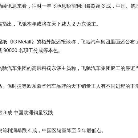
功绩讯息来看，往时一年飞驰息税前利润暴跌超 3 成，中国、
指出，飞驰本年或将在天下裁人 2 万东谈主。
纸《IG Metall》的额外版还报谈称，飞驰汽车集团里面还公布了
90000 名职工分成等本色。
飞驰汽车集团的高层科罚东谈主员称，飞驰汽车集团聚工的厚谊
马、保时捷等欧系豪华汽车品牌的天下销量王人有不同进程的下
 3 成 中国欧洲销量双跌
前利润暴跌 4 成，中国区销量降至 5 年最低点。