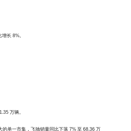
增长 8%。
.35 万辆。
单一市集，飞驰销量同比下落 7% 至 68.36 万