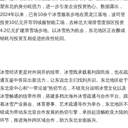
塑东北的身分眩惑力，进一步引发企业投资热心。数据露出，
2024年以来，已有10余个冰雪服装步地在黑龙江落地，波司登
投资10亿元开导羽绒服智能工场，吉林北大湖滑雪度假区投资
4.2亿元扩建滑雪场步地。以冰雪热为机会，东北地区正在酿成
销耗与投资互相促进的良性轮回。
冰雪经济更是对外洞开的纽带。冰雪既承载着列国民俗，也在疏
通互鉴中答应出新活力，让东说念主们找到共识。东北地区处于
东北亚中心和“一带沿途”热切节点，不错充分说明冰雪文化以及
冰雪畅通的纽带作用，搭建多档次海外冰雪疏通与合作平台。跟
着冰雪产业展会、体育赛事、艺术疏通等作为举办，东北地区不
错成为带动东北亚合作发展的热切引擎，承担起流畅欧亚大陆的
环节，推进海外跨区域合作，助力东北全面振兴。