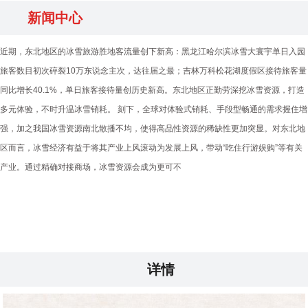
新闻中心
近期，东北地区的冰雪旅游胜地客流量创下新高：黑龙江哈尔滨冰雪大寰宇单日入园
旅客数目初次碎裂10万东说念主次，达往届之最；吉林万科松花湖度假区接待旅客量
同比增长40.1%，单日旅客接待量创历史新高。东北地区正勤劳深挖冰雪资源，打造
多元体验，不时升温冰雪销耗。 刻下，全球对体验式销耗、手段型畅通的需求握住增
强，加之我国冰雪资源南北散播不均，使得高品性资源的稀缺性更加突显。对东北地
区而言，冰雪经济有益于将其产业上风滚动为发展上风，带动“吃住行游娱购”等有关
产业。通过精确对接商场，冰雪资源会成为更可不
详情