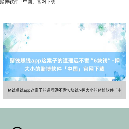
赌博软件「中国」官网下载
赌钱赚钱app这案子的道理远不啻“6块钱”-押大小的赌博软件「中
国」官网下载