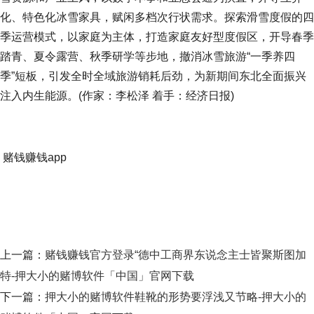
化、特色化冰雪家具，赋闲多档次行状需求。探索滑雪度假的四
季运营模式，以家庭为主体，打造家庭友好型度假区，开导春季
踏青、夏令露营、秋季研学等步地，撤消冰雪旅游“一季养四
季”短板，引发全时全域旅游销耗后劲，为新期间东北全面振兴
注入内生能源。(作家：李松泽 着手：经济日报)
赌钱赚钱app
上一篇：
赌钱赚钱官方登录“德中工商界东说念主士皆聚斯图加
特-押大小的赌博软件「中国」官网下载
下一篇：
押大小的赌博软件鞋靴的形势要浮浅又节略-押大小的