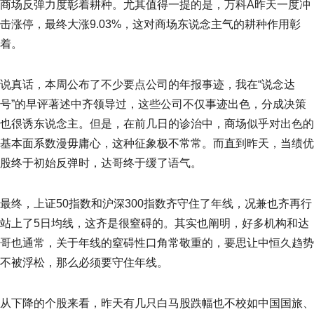
商场反弹力度彰着耕种。尤其值得一提的是，万科A昨天一度冲
击涨停，最终大涨9.03%，这对商场东说念主气的耕种作用彰
着。
说真话，本周公布了不少要点公司的年报事迹，我在“说念达
号”的早评著述中齐领导过，这些公司不仅事迹出色，分成决策
也很诱东说念主。但是，在前几日的诊治中，商场似乎对出色的
基本面系数漫毋庸心，这种征象极不常常。而直到昨天，当绩优
股终于初始反弹时，达哥终于缓了语气。
最终，上证50指数和沪深300指数齐守住了年线，况兼也齐再行
站上了5日均线，这齐是很窒碍的。其实也阐明，好多机构和达
哥也通常，关于年线的窒碍性口角常敬重的，要思让中恒久趋势
不被浮松，那么必须要守住年线。
从下降的个股来看，昨天有几只白马股跌幅也不校如中国国旅、