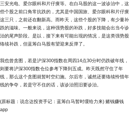
三安光电、爱尔眼科和片仔癀等。在白马股的这一波诊治中，这
些个股之前口角常抗跌的，尤其是中国国旅、爱尔眼科和片仔癀
这三只，之前还在翻新高。而昨天，这些个股的下降，有少量补
跌的滋味。一般来说，这种强势股的补跌，好多技能会出当今诊
治的尾声阶段。是以，接下来有可能出现的情况，是这类强势股
络续补跌，但蓝筹白马股有望迎来反弹了。
我也曾贪图，若是沪深300指数在周四14点30分时仍跌破年线，
则要将沪深300指数仓位参考下降到五成。昨天既然守住了年
线，那么这个贪图就暂时空幻施。尔后市，诚然还要络续怜惜年
线的争夺，若是守不住的话，该诊治照旧要诊治。
(原标题：说念达投资手记：蓝筹白马暂时缓给力来) 赌钱赚钱
app