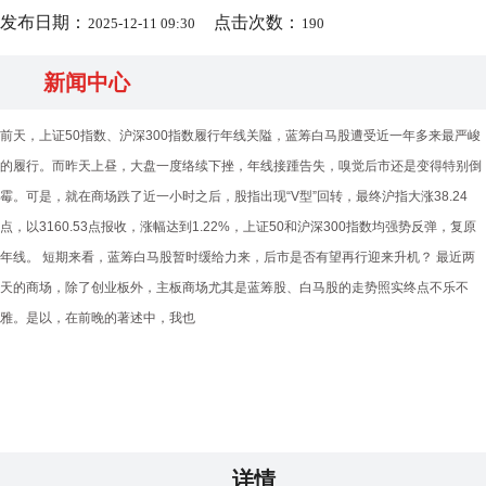
发布日期：
点击次数：
2025-12-11 09:30
190
新闻中心
前天，上证50指数、沪深300指数履行年线关隘，蓝筹白马股遭受近一年多来最严峻
的履行。而昨天上昼，大盘一度络续下挫，年线接踵告失，嗅觉后市还是变得特别倒
霉。可是，就在商场跌了近一小时之后，股指出现“V型”回转，最终沪指大涨38.24
点，以3160.53点报收，涨幅达到1.22%，上证50和沪深300指数均强势反弹，复原
年线。 短期来看，蓝筹白马股暂时缓给力来，后市是否有望再行迎来升机？ 最近两
天的商场，除了创业板外，主板商场尤其是蓝筹股、白马股的走势照实终点不乐不
雅。是以，在前晚的著述中，我也
详情