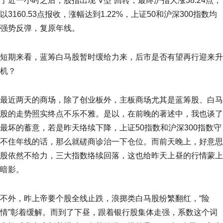
了近一小时之后，股指出现“V型”回转，最终沪指大涨38.24点，
以3160.53点报收，涨幅达到1.22%，上证50和沪深300指数均
强势反弹，复原年线。
短期来看，蓝筹白马股暂时缓给力来，后市是否有望再行迎来升
机？
最近两天的商场，除了创业板外，主板商场尤其是蓝筹股、白马
股的走势照实终点不乐不雅。是以，在前晚的著述中，我也谈了
最坏的蓄意，若是昨天络续下降，上证50指数和沪深300指数守
不住年线的话，那么就磋商诊治一下仓位。而前天晚上，好意思
股依然不给力，三大指数络续回落，这也给昨天上昼的行情蒙上
暗影。
不外，昨上帝要个股全线止跌，浪掷类白马股纷繁翻红，“险
情”彰着缓解。而到了下昼，跟着银行股集体走强，系数这个词